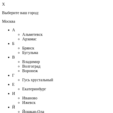
X
Выберите ваш город:
Москва
А
Альметевск
Арзамас
Б
Брянск
Бугульма
В
Владимир
Волгоград
Воронеж
Г
Гусь хрустальный
Е
Екатеринбург
И
Иваново
Ижевск
Й
Йошкар-Ола