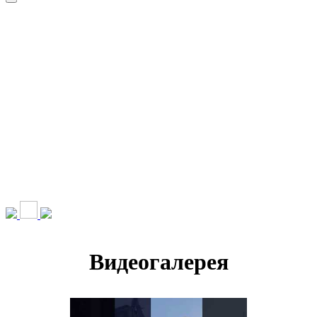
НАШИ УСЛУГИ ▾
О КОМПАНИИ
ПАРК ТЕХНИКИ
ВЫПОЛНЕННЫЕ
ЦЕНЫ
КОНТАКТЫ
РАБОТЫ
СКАЧАТЬ
ОТЗЫВЫ КЛИЕНТОВ
ВИДЕО
ПРЕЗЕНТАЦИЮ
СРО И ЛИЦЕНЗИИ
Видеогалерея