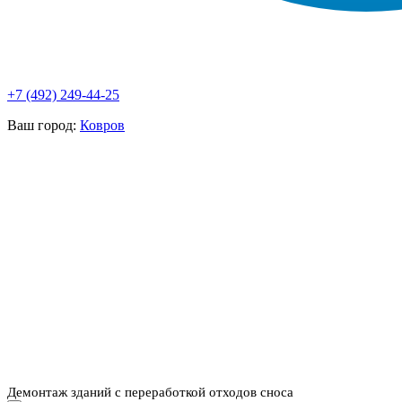
+7 (492) 249-44-25
Ваш город:
Ковров
НАШИ УСЛУГИ ▾
О КОМПАНИИ
ПАРК ТЕХНИКИ
ВЫПОЛНЕННЫЕ
ЦЕНЫ
КОНТАКТЫ
РАБОТЫ
СКАЧАТЬ
ОТЗЫВЫ КЛИЕНТОВ
ВИДЕО
ПРЕЗЕНТАЦИЮ
СРО И ЛИЦЕНЗИИ
Демонтаж зданий с переработкой отходов сноса