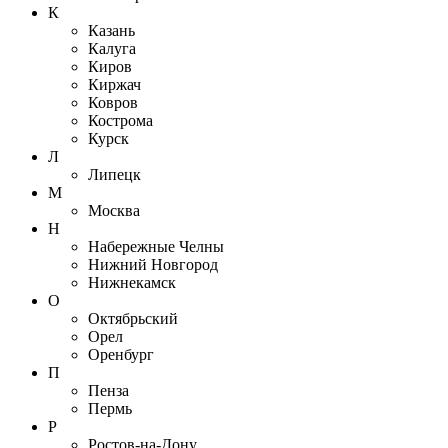
К
Казань
Калуга
Киров
Киржач
Ковров
Кострома
Курск
Л
Липецк
М
Москва
Н
Набережные Челны
Нижний Новгород
Нижнекамск
О
Октябрьский
Орел
Оренбург
П
Пенза
Пермь
Р
Ростов-на-Дону