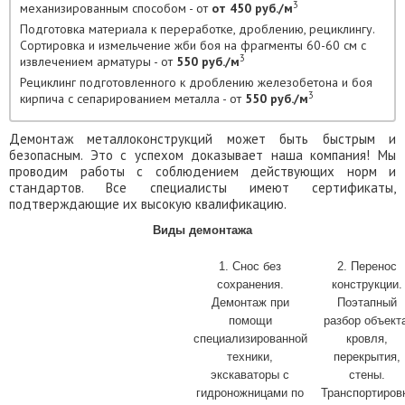
3
механизированным способом - от
от 450 руб./м
Подготовка материала к переработке, дроблению, рециклингу.
Сортировка и измельчение жби боя на фрагменты 60-60 см с
3
извлечением арматуры - от
550 руб./м
Рециклинг подготовленного к дроблению железобетона и боя
3
кирпича с сепарированием металла - от
550 руб./м
Демонтаж металлоконструкций может быть быстрым и
безопасным. Это с успехом доказывает наша компания! Мы
проводим работы с соблюдением действующих норм и
стандартов. Все специалисты имеют сертификаты,
подтверждающие их высокую квалификацию.
Виды демонтажа
1. Снос без
2. Перенос
сохранения.
конструкции.
Демонтаж при
Поэтапный
помощи
разбор объект
специализированной
кровля,
техники,
перекрытия,
экскаваторы с
стены.
гидроножницами по
Транспортиров