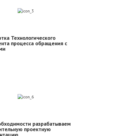
3
отка Технологического
ента процесса обращения с
ми
6
обходимости разрабатываем
ительную проектную
нтацию