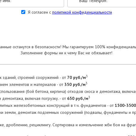
Я согласен с
политикой конфиденциальности
УКАЗАТЬ РАЗМЕРЫ
анные останутся в безопасности! Мы гарантируем 100% конфиденциаль
Заполнение формы ни к чему Вас не обязывает!
3
 зданий, строений сооружений - от
70 руб./м
3
нием элементов и материалов - от
350 руб./м
пользования (бой бетона, кирпича) отходов сноса и демонтажа, включая
3
 демонтажа, включая погрузку. - от
650 руб./м
тных железобетонных конструкций в т.ч. фундаментов - от
1500-3500
тки земли, демонтаж подземных сооружений (подвалы, фундаменты и 
ке, дроблению, рециклингу. Сортировка и измельчение жби боя на фра