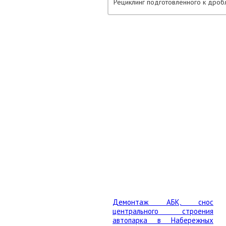
Рециклинг подготовленного к дроб
ЗА
Демонтаж АБК, снос
центрального строения
автопарка в Набережных