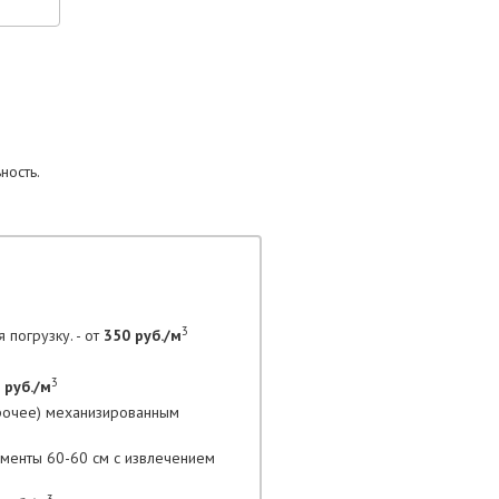
ность.
3
 погрузку. - от
350 руб./м
3
 руб./м
прочее) механизированным
гменты 60-60 см с извлечением
3