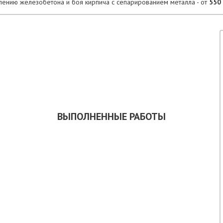
лению железобетона и боя кирпича с сепарированием металла - от
550 
КАЗАТЬ ОБРАТНЫЙ ЗВОНОК
СКАЧАТЬ ПРЕЗЕНТАЦИЮ
ВЫПОЛНЕННЫЕ РАБОТЫ