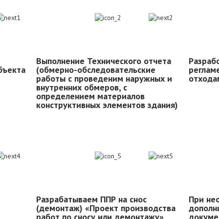
2
Выполнение Технического отчета
Разраб
убъекта
(обмерно-обследовательские
реглам
работы с проведеним наружных и
отхода
внутренних обмеров, с
определением материалов
конструктивных элементов здания)
5
Разрабатываем ППР на снос
При не
(демонтаж) «Проект производства
дополн
работ по сносу или демонтажу»
докуме