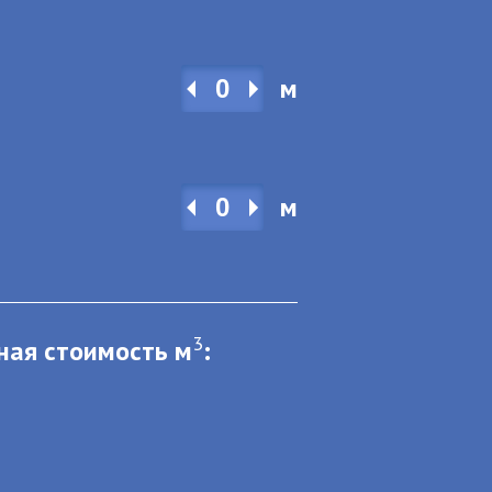
м
м
3
ная стоимость м
: