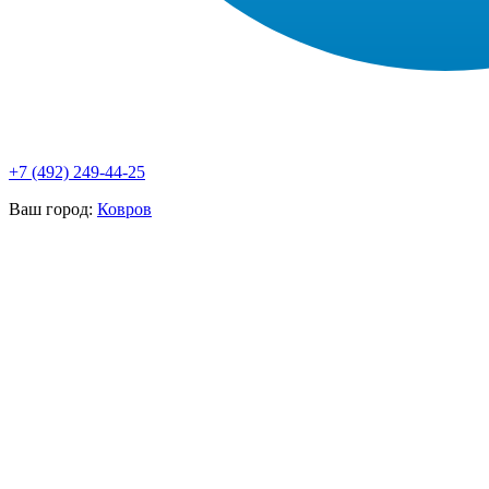
+7 (492) 249-44-25
Ваш город:
Ковров
НАШИ УСЛУГИ ▾
О КОМПАНИИ
ПАРК ТЕХНИКИ
ВЫПОЛНЕННЫЕ
ЦЕНЫ
КОНТАКТЫ
РАБОТЫ
СКАЧАТЬ
ОТЗЫВЫ КЛИЕНТОВ
ВИДЕО
ПРЕЗЕНТАЦИЮ
СРО И ЛИЦЕНЗИИ