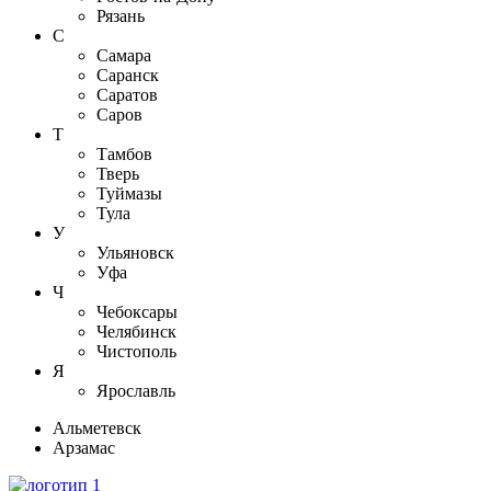
Рязань
С
Самара
Саранск
Саратов
Саров
Т
Тамбов
Тверь
Туймазы
Тула
У
Ульяновск
Уфа
Ч
Чебоксары
Челябинск
Чистополь
Я
Ярославль
Альметевск
Арзамас