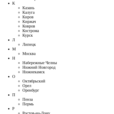
К
Казань
Калуга
Киров
Киржач
Ковров
Кострома
Курск
Л
Липецк
М
Москва
Н
Набережные Челны
Нижний Новгород
Нижнекамск
О
Октябрьский
Орел
Оренбург
П
Пенза
Пермь
Р
Ростов-на-Дону