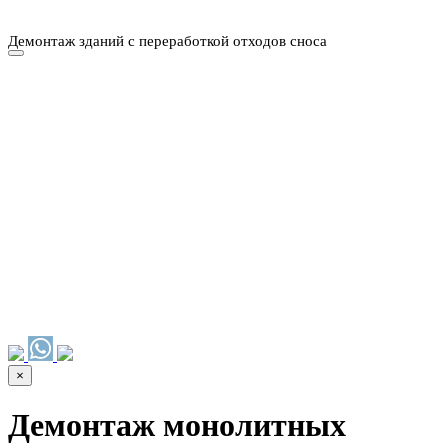
Демонтаж зданий с переработкой отходов сноса
НАШИ УСЛУГИ ▾
О КОМПАНИИ
ПАРК ТЕХНИКИ
ВЫПОЛНЕННЫЕ
ЦЕНЫ
КОНТАКТЫ
РАБОТЫ
СКАЧАТЬ
ОТЗЫВЫ КЛИЕНТОВ
ВИДЕО
ПРЕЗЕНТАЦИЮ
СРО И ЛИЦЕНЗИИ
×
Демонтаж монолитных