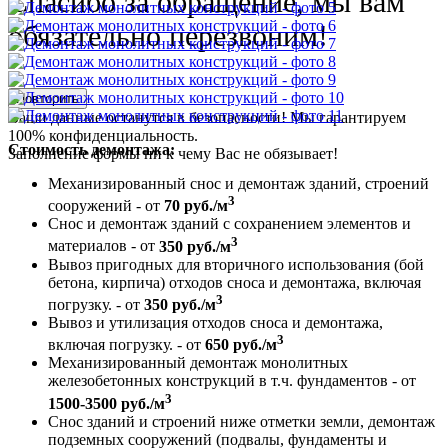
Спасибо за обращение, мы вам
обязательно перезвоним!
Повторить
Ваши данные останутся в безопасности! Мы гарантируем
100% конфиденциальность.
Стоимость демонтажа:
Заполнение формы ни к чему Вас не обязывает!
Механизированный снос и демонтаж зданий, строений
3
сооружений - от
70 руб./м
Снос и демонтаж зданий с сохранением элементов и
3
материалов - от
350 руб./м
Вывоз пригодных для вторичного использования (бой
бетона, кирпича) отходов сноса и демонтажа, включая
3
погрузку. - от
350 руб./м
Вывоз и утилизация отходов сноса и демонтажа,
3
включая погрузку. - от
650 руб./м
Механизированный демонтаж монолитных
железобетонных конструкций в т.ч. фундаментов - от
3
1500-3500 руб./м
Снос зданий и строений ниже отметки земли, демонтаж
подземных сооружений (подвалы, фундаменты и