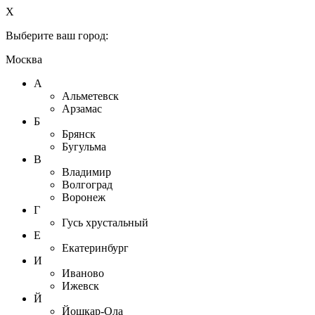
X
Выберите ваш город:
Москва
А
Альметевск
Арзамас
Б
Брянск
Бугульма
В
Владимир
Волгоград
Воронеж
Г
Гусь хрустальный
Е
Екатеринбург
И
Иваново
Ижевск
Й
Йошкар-Ола