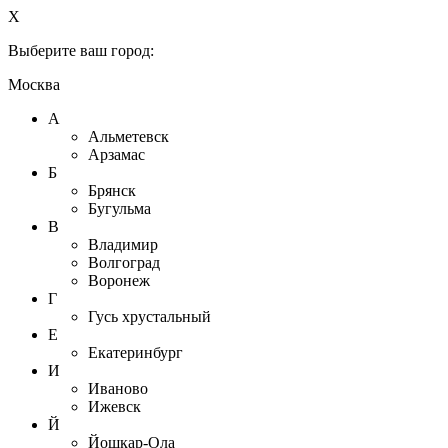
X
Выберите ваш город:
Москва
А
Альметевск
Арзамас
Б
Брянск
Бугульма
В
Владимир
Волгоград
Воронеж
Г
Гусь хрустальный
Е
Екатеринбург
И
Иваново
Ижевск
Й
Йошкар-Ола