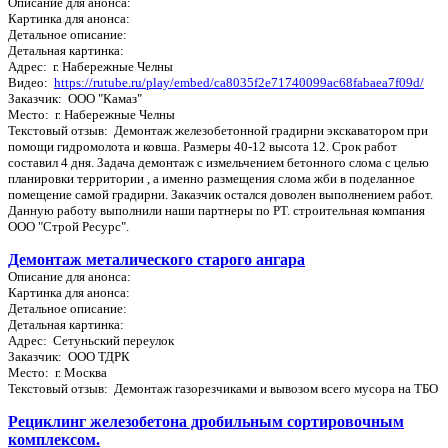
Описание для анонса:
Картинка для анонса:
Детальное описание:
Детальная картинка:
Адрес: г. Набережные Челны
Видео:
https://rutube.ru/play/embed/ca8035f2e71740099ac68fabaea7f09d/
Заказчик: ООО "Камаз"
Место: г. Набережные Челны
Текстовый отзыв: Демонтаж железобетонной градирни экскаватором при
помощи гидромолота и ковша. Размеры 40-12 высота 12. Срок работ
составил 4 дня. Задача демонтаж с измельчением бетонного слома с целью
планировки территории , а именно размещения слома жби в поделанное
помещение самой градирни. Заказчик остался доволен выполнением работ.
Данную работу выполнили наши партнеры по РТ. строительная компания
ООО "Строй Ресурс".
Демонтаж металического старого ангара
Описание для анонса:
Картинка для анонса:
Детальное описание:
Детальная картинка:
Адрес: Сетуньский переулок
Заказчик: ООО ТДРК
Место: г. Москва
Текстовый отзыв: Демонтаж газорезчиками и вывозом всего мусора на ТБО
Рециклинг железобетона дробильным сортировочным
комплексом.