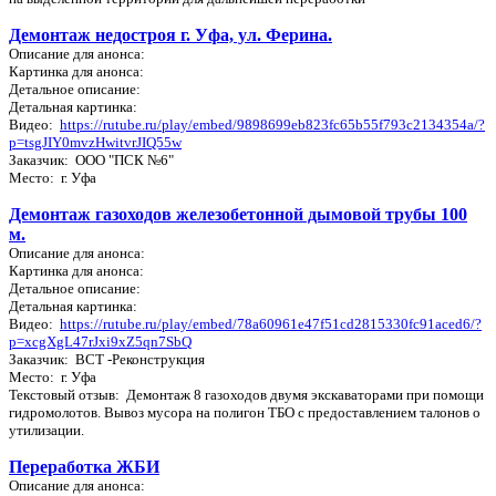
Демонтаж недостроя г. Уфа, ул. Ферина.
Описание для анонса:
Картинка для анонса:
Детальное описание:
Детальная картинка:
Видео:
https://rutube.ru/play/embed/9898699eb823fc65b55f793c2134354a/?
p=tsgJIY0mvzHwitvrJIQ55w
Заказчик: ООО "ПСК №6"
Место: г. Уфа
Демонтаж газоходов железобетонной дымовой трубы 100
м.
Описание для анонса:
Картинка для анонса:
Детальное описание:
Детальная картинка:
Видео:
https://rutube.ru/play/embed/78a60961e47f51cd2815330fc91aced6/?
p=xcgXgL47rJxi9xZ5qn7SbQ
Заказчик: ВСТ -Реконструкция
Место: г. Уфа
Текстовый отзыв: Демонтаж 8 газоходов двумя экскаваторами при помощи
гидромолотов. Вывоз мусора на полигон ТБО с предоставлением талонов о
утилизации.
Переработка ЖБИ
Описание для анонса: