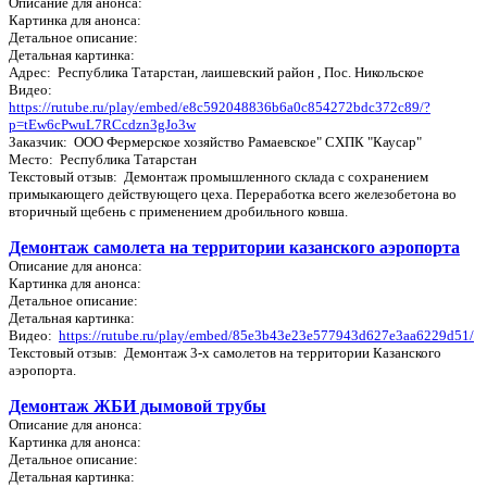
Описание для анонса:
Картинка для анонса:
Детальное описание:
Детальная картинка:
Адрес: Республика Татарстан, лаишевский район , Пос. Никольское
Видео:
https://rutube.ru/play/embed/e8c592048836b6a0c854272bdc372c89/?
p=tEw6cPwuL7RCcdzn3gJo3w
Заказчик: ООО Фермерское хозяйство Рамаевское" СХПК "Каусар"
Место: Республика Татарстан
Текстовый отзыв: Демонтаж промышленного склада с сохранением
примыкающего действующего цеха. Переработка всего железобетона во
вторичный щебень с применением дробильного ковша.
Демонтаж самолета на территории казанского аэропорта
Описание для анонса:
Картинка для анонса:
Детальное описание:
Детальная картинка:
Видео:
https://rutube.ru/play/embed/85e3b43e23e577943d627e3aa6229d51/
Текстовый отзыв: Демонтаж 3-х самолетов на территории Казанского
аэропорта.
Демонтаж ЖБИ дымовой трубы
Описание для анонса:
Картинка для анонса:
Детальное описание:
Детальная картинка: