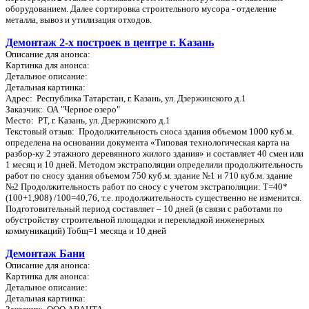
оборудованием. Далее сортировка строительного мусора - отделение
металла, вывоз и утилизация отходов.
Демонтаж 2-х построек в центре г. Казань
Описание для анонса:
Картинка для анонса:
Детальное описание:
Детальная картинка:
Адрес: Республика Татарстан, г. Казань, ул. Дзержинского д.1
Заказчик: ОА "Черное озеро"
Место: РТ, г. Казань, ул. Дзержинского д.1
Текстовый отзыв: Продолжительность сноса здания объемом 1000 куб.м.
определена на основании документа «Типовая технологическая карта на
разбор-ку 2 этажного деревянного жилого здания» и составляет 40 смен или
1 месяц и 10 дней. Методом экстраполяции определили продолжительность
работ по сносу здания объемом 750 куб.м. здание №1 и 710 куб.м. здание
№2 Продолжительность работ по сносу с учетом экстраполяции: Т=40*
(100+1,908) /100=40,76, т.е. продолжительность существенно не изменится.
Подготовительный период составляет – 10 дней (в связи с работами по
обустройству строительной площадки и перекладкой инженерных
коммуникаций) Тобщ=1 месяца и 10 дней
Демонтаж Бани
Описание для анонса:
Картинка для анонса:
Детальное описание:
Детальная картинка: