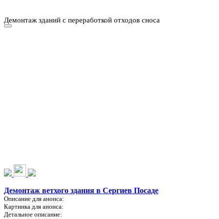
Демонтаж зданий с переработкой отходов сноса
НАШИ УСЛУГИ ▾
О КОМПАНИИ
ПАРК ТЕХНИКИ
ВЫПОЛНЕННЫЕ
ЦЕНЫ
КОНТАКТЫ
РАБОТЫ
СКАЧАТЬ
ОТЗЫВЫ КЛИЕНТОВ
ВИДЕО
ПРЕЗЕНТАЦИЮ
СРО И ЛИЦЕНЗИИ
Демонтаж ветхого здания в Сергиев Посаде
Описание для анонса:
Картинка для анонса:
Детальное описание: