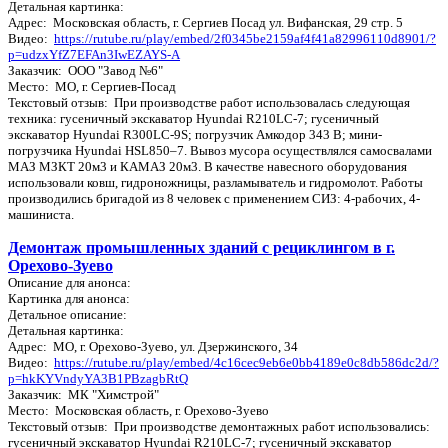
Детальная картинка:
Адрес: Московская область, г. Сергиев Посад ул. Вифанская, 29 стр. 5
Видео:
https://rutube.ru/play/embed/2f0345be2159af4f41a82996110d8901/?
p=udzxYfZ7EFAn3IwEZAYS-A
Заказчик: ООО "Завод №6"
Место: МО, г. Сергиев-Посад
Текстовый отзыв: При производстве работ использовалась следующая
техника: гусеничный экскаватор Hyundai R210LC-7; гусеничный
экскаватор Hyundai R300LC-9S; погрузчик Амкодор 343 В; мини-
погрузчика Hyundai HSL850–7. Вывоз мусора осуществлялся самосвалами
МАЗ МЗКТ 20м3 и КАМАЗ 20м3. В качестве навесного оборудования
использовали ковш, гидроножницы, разламыватель и гидромолот. Работы
производились бригадой из 8 человек с применением СИЗ: 4-рабочих, 4-
машиниста.
Демонтаж промышленных зданий с рециклингом в г.
Орехово-Зуево
Описание для анонса:
Картинка для анонса:
Детальное описание:
Детальная картинка:
Адрес: МО, г. Орехово-Зуево, ул. Дзержинского, 34
Видео:
https://rutube.ru/play/embed/4c16cec9eb6e0bb4189e0c8db586dc2d/?
p=hkKYVndyYA3B1PBzagbRtQ
Заказчик: МК "Химстрой"
Место: Московская область, г. Орехово-Зуево
Текстовый отзыв: При производстве демонтажных работ использовались:
гусеничный экскаватор Hyundai R210LC-7; гусеничный экскаватор