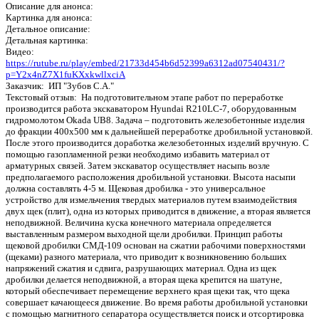
Описание для анонса:
Картинка для анонса:
Детальное описание:
Детальная картинка:
Видео:
https://rutube.ru/play/embed/21733d454b6d52399a6312ad07540431/?
p=Y2x4nZ7X1fuKXxkwllxciA
Заказчик: ИП "Зубов С.А."
Текстовый отзыв: На подготовительном этапе работ по переработке
производится работа экскаватором Hyundai R210LC-7, оборудованным
гидромолотом Okada UB8. Задача – подготовить железобетонные изделия
до фракции 400х500 мм к дальнейшей переработке дробильной установкой.
После этого производится доработка железобетонных изделий вручную. С
помощью газопламенной резки необходимо избавить материал от
арматурных связей. Затем экскаватор осуществляет насыпь возле
предполагаемого расположения дробильной установки. Высота насыпи
должна составлять 4-5 м. Щековая дробилка - это универсальное
устройство для измельчения твердых материалов путем взаимодействия
двух щек (плит), одна из которых приводится в движение, а вторая является
неподвижной. Величина куска конечного материала определяется
выставленным размером выходной щели дробилки. Принцип работы
щековой дробилки СМД-109 основан на сжатии рабочими поверхностями
(щеками) разного материала, что приводит к возникновению больших
напряжений сжатия и сдвига, разрушающих материал. Одна из щек
дробилки делается неподвижной, а вторая щека крепится на шатуне,
который обеспечивает перемещение верхнего края щеки так, что щека
совершает качающееся движение. Во время работы дробильной установки
с помощью магнитного сепаратора осуществляется поиск и отсортировка