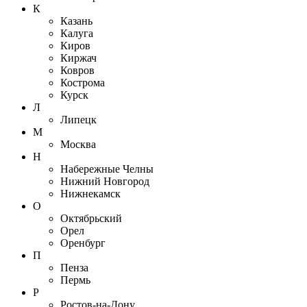
К
Казань
Калуга
Киров
Киржач
Ковров
Кострома
Курск
Л
Липецк
М
Москва
Н
Набережные Челны
Нижний Новгород
Нижнекамск
О
Октябрьский
Орел
Оренбург
П
Пенза
Пермь
Р
Ростов-на-Дону