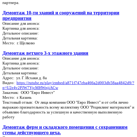
партнера.
Демонтаж 10-ти зданий и сооружений на территории
предприятия
Описание для анонса:
Картинка для анонса:
Детальное описание:
Детальная картинка:
Место: г. Щелково
Демонтаж ветхого 3-х этажного здания
Описание для анонса:
Картинка для анонса:
Детальное описание:
Детальная картинка:
Адрес: ул. Г. Исхаки д. 8а
Видео:
https://rutube.ru/play/embed/a871f747eba466a2d003db58aa4842d9/?
p=U2e4v2PJW7YjcMHWnjiACw
Заказчик: ООО "Евро Инвест"
Место: г. Казань
Текстовый отзыв: От лица компании ООО "Евро Инвест" и от себя лично
выражаю признательность всему коллективу ООО "Рециклинг материалов" и
объявляю благодарность за успешную и качественную выполненную
работу
Демонтаж ферм и складского помещения с сохранениям
стены действующего цеха.