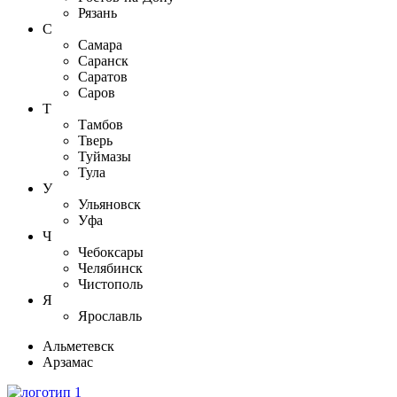
Рязань
С
Самара
Саранск
Саратов
Саров
Т
Тамбов
Тверь
Туймазы
Тула
У
Ульяновск
Уфа
Ч
Чебоксары
Челябинск
Чистополь
Я
Ярославль
Альметевск
Арзамас