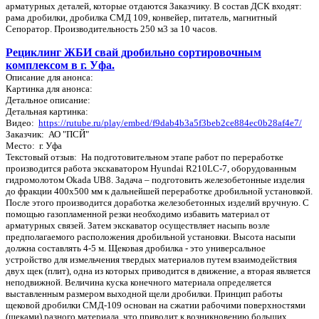
арматурных деталей, которые отдаются Заказчику. В состав ДСК входят:
рама дробилки, дробилка СМД 109, конвейер, питатель, магнитный
Сепоратор. Производительность 250 м3 за 10 часов.
Рециклинг ЖБИ свай дробильно сортировочным
комплексом в г. Уфа.
Описание для анонса:
Картинка для анонса:
Детальное описание:
Детальная картинка:
Видео:
https://rutube.ru/play/embed/f9dab4b3a5f3beb2ce884ec0b28af4e7/
Заказчик: АО "ПСЙ"
Место: г. Уфа
Текстовый отзыв: На подготовительном этапе работ по переработке
производится работа экскаватором Hyundai R210LC-7, оборудованным
гидромолотом Okada UB8. Задача – подготовить железобетонные изделия
до фракции 400х500 мм к дальнейшей переработке дробильной установкой.
После этого производится доработка железобетонных изделий вручную. С
помощью газопламенной резки необходимо избавить материал от
арматурных связей. Затем экскаватор осуществляет насыпь возле
предполагаемого расположения дробильной установки. Высота насыпи
должна составлять 4-5 м. Щековая дробилка - это универсальное
устройство для измельчения твердых материалов путем взаимодействия
двух щек (плит), одна из которых приводится в движение, а вторая является
неподвижной. Величина куска конечного материала определяется
выставленным размером выходной щели дробилки. Принцип работы
щековой дробилки СМД-109 основан на сжатии рабочими поверхностями
(щеками) разного материала, что приводит к возникновению больших