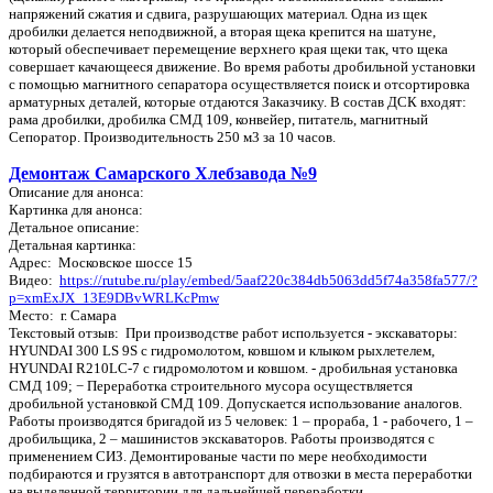
напряжений сжатия и сдвига, разрушающих материал. Одна из щек
дробилки делается неподвижной, а вторая щека крепится на шатуне,
который обеспечивает перемещение верхнего края щеки так, что щека
совершает качающееся движение. Во время работы дробильной установки
с помощью магнитного сепаратора осуществляется поиск и отсортировка
арматурных деталей, которые отдаются Заказчику. В состав ДСК входят:
рама дробилки, дробилка СМД 109, конвейер, питатель, магнитный
Сепоратор. Производительность 250 м3 за 10 часов.
Демонтаж Самарского Хлебзавода №9
Описание для анонса:
Картинка для анонса:
Детальное описание:
Детальная картинка:
Адрес: Московское шоссе 15
Видео:
https://rutube.ru/play/embed/5aaf220c384db5063dd5f74a358fa577/?
p=xmExJX_13E9DBvWRLKcPmw
Место: г. Самара
Текстовый отзыв: При производстве работ используется - экскаваторы:
HYUNDAI 300 LS 9S с гидромолотом, ковшом и клыком рыхлетелем,
HYUNDAI R210LC-7 с гидромолотом и ковшом. - дробильная установка
СМД 109; − Переработка строительного мусора осуществляется
дробильной установкой СМД 109. Допускается использование аналогов.
Работы производятся бригадой из 5 человек: 1 – прораба, 1 - рабочего, 1 –
дробильщика, 2 – машинистов экскаваторов. Работы производятся с
применением СИЗ. Демонтированые части по мере необходимости
подбираются и грузятся в автотранспорт для отвозки в места переработки
на выделенной территории для дальнейшей переработки