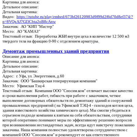
Картинка для анонса:
Детальное описание:
Детальная картинка:
Видео:
https://rutube.ru/play/embed/673bf26120983d9f99d2f6d70d8ef374/?
p=8VQxAJ7GI3Cbta2oB8cAnw
Заказчик: АО "КИП "Мастер"
Место: АО "КАМАЗ"
Текстовый отзыв: Переработка ЖБИ внутри цеха в количестве 12 500 м3
твердого тела на фракцию 0-90 с отделением арматуры.
Демонтаж промышленных зданий предприятия
Описание для анонса:
Картинка для анонса:
Детальное описание:
Детальная картинка:
Адрес: г. Уфа, ул. Энергетиков, д.60
Заказчик: ООО "Башкирская генерирующая компания"
Место: Уфимская Тэц-4
Текстовый отзыв: Компания ООО "Сносим.ком" отличает высокое качество
и сроки выполнения работ, гибкость при работе с заказчиком, четкое
выполнение договорных обязательств по демонтажу зданий и сооружений
промышленных предприятий ( на Уфимской ТЭЦ-4 - газоходов котлов цеха,
здания известкового хозяйства химического цеха). Мы смогли убедиться в
серьезном подходе компании к взятым на себя обязательствам, сотрудники
которой оперативно понимают меры по эффективному решению вопросов
при возникновении нестандартных задач, всегда идут навстречу пожеланию
заказчика. Наша компания полностью удовлетворена сотрудничеством с
компанией ООО "Сносим.ком" и рекомендует ее как ответственного