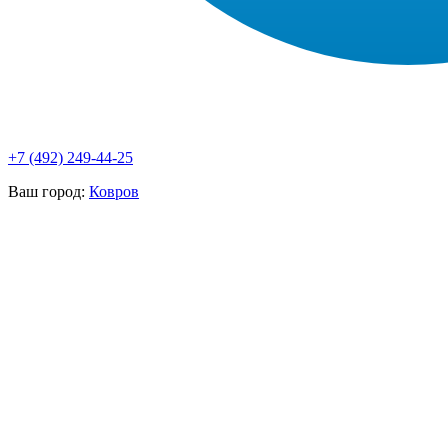
+7 (492) 249-44-25
Ваш город:
Ковров
О КОМПАНИИ
ПАР
ЦЕНЫ
ВЫПОЛН
ОТЗЫВЫ КЛИЕНТОВ
СРО И ЛИЦЕНЗИИ