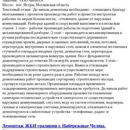
Заказчик: ООО АВАНТА
Место: пос. Истры, Московская область
Текстовый отзыв: До начала демонтажа необходимо: - ознакомить бригаду
монтажников с проектом производства работ и провести инструктаж
рабочих по мерам безопасности; - отключить здание от наружных
коммуникаций. Разборка зданий и сооружений выполняется в несколько
этапов: 1 этап – рабочие производят работы по подготовке зданий к
механизированной разборке; 2 этап – производится механизированная и
ручная разборка последовательно существующего деревянного
ограждения, кровли, дверных и оконных заполнений, полов, потолков,
перегородок, внутренних и наружных стен, цоколя и элементов лестничных
ступеней и площадок входных групп; демонтаж стен, перегородок
производится экскаватором вовнутрь здания. Пол с фундаментом
демонтируются до отметки 30 см вглубь земли гидромолотом. 3 этап –
производится вывоз строительного мусора. Вывоз и утилизация
подрядчиком строительных отходов осуществляется по мере
необходимости не реже одного раза в день. Рабочие походу всех
демонтажных работ производят сортировку строительного мусора,
сортируя отдельно металл. Организация площадок временного
складирования демонтированных материалов не требуется. До начала работ
по демонтажу инженерного оборудования произвести отключение
санитарно-технических устройств и электросети от существующих
наружных коммуникаций; спустить воду из систем отопления; водомеры,
газовые и электрические счетчики демонтируются; отключаются и
демонтируются слаботочные устройства - телефонные, радио- и
телевизионные сети.
Демонтаж ЖБИ градирни г. Набережные Челны.