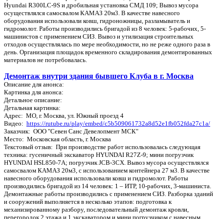
Hyundai R300LC-9S и дробильная установка СМД 109; Вывоз мусора
осуществлялся самосвалом КАМАЗ 20м3. В качестве навесного
оборудования использовали ковш, гидроножницы, разламыватель и
гидромолот. Работы производились бригадой из 8 человек: 5-рабочих, 5-
машинистов с применением СИЗ. Вывоз и утилизация строительных
отходов осуществлялась по мере необходимости, но не реже одного раза в
день. Организация площадок временного складирования демонтированных
материалов не потребовалась.
Демонтаж внутри здания бывшего Клуба в г. Москва
Описание для анонса:
Картинка для анонса:
Детальное описание:
Детальная картинка:
Адрес: МО, г. Москва, ул. Южный проезд 4
Видео:
https://rutube.ru/play/embed/c5b509061732a8d52e1fb052fda27c1a/
Заказчик: ООО "Севен Санс Девелопмент МСК"
Место: Московская область, г. Москва
Текстовый отзыв: При производстве работ использовалась следующая
техника: гусеничный экскаватор HYUNDAI R27Z-9; мини погрузчик
HYUNDAI HSL850-7A; погрузчик JCB-3CX. Вывоз мусора осуществлялся
самосвалом КАМАЗ 20м3, с использованием контейнера 27 м3. В качестве
навесного оборудования использовали ковш и гидромолот. Работы
производились бригадой из 14 человек: 1 – ИТР, 10-рабочих, 3-машиниста.
Демонтажные работы производились с применением СИЗ. Разборка зданий
и сооружений выполняется в несколько этапов: подготовка к
механизированному разбору, последовательный демонтаж кровли,
перегородок 2 этажа и 1 экскаватором и мини погрузчиком с навесным