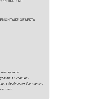
тройщик "СКН"
ДЕМОНТАЖЕ ОБЪЕКТА
 материалов.
рудования выполнили
ия, с дроблением боя кирпича
 металла.