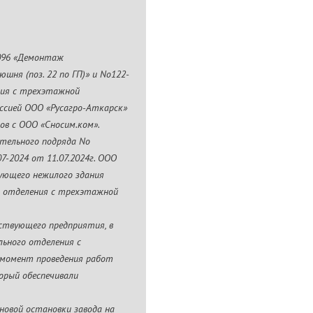
-096 «Демонтаж
шня (поз. 22 по ГП)» и No122-
ния с трехэтажной
иссией ООО «Русагро-Аткарск»
ов с ООО «Сносим.ком».
тельного подряда No
07-2024 от 11.07.2024г. ООО
ующего нежилого здания
го отделения с трехэтажной
ствующего предприятия, в
льного отделения с
а момент проведения работ
орый обеспечивали
новой остановки завода на