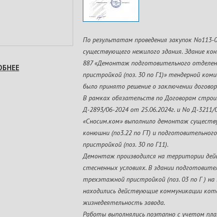
По результатам проведения закупок No113
существующего нежилого здания. Здание коню
887 «Демонтаж подготовительного отделе
ОБНЕЕ
пристройкой (поз. 30 по Г1)» тендерной ком
было принято решение о заключении договор
В рамках обязательств по Договорам строи
Д-2893/06-2024 от 25.06.2024г. и No Д-3211/
«Сносим.ком» выполнило демонтаж существ
конюшни (по3.22 по ГТ) и подготовительно
пристройкой (поз. 30 по Г11).
Демонтаж производился на территории дей
стесненных условиях. В здании подготовите
трехэтажной пристройкой (поз. 03 по Г ) н
находились действующие коммуникации кот
жизнедеятельность завода.
Работы выполнялись поэтапно с учетом пла