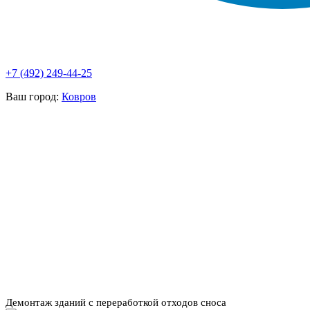
+7 (492) 249-44-25
Ваш город:
Ковров
НАШИ УСЛУГИ ▾
О КОМПАНИИ
ПАРК ТЕХНИКИ
ВЫПОЛНЕННЫЕ
ЦЕНЫ
КОНТАКТЫ
РАБОТЫ
СКАЧАТЬ
ОТЗЫВЫ КЛИЕНТОВ
ВИДЕО
ПРЕЗЕНТАЦИЮ
СРО И ЛИЦЕНЗИИ
Демонтаж зданий с переработкой отходов сноса