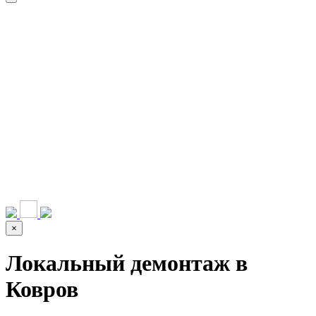
НАШИ УСЛУГИ ▾
О КОМПАНИИ
ПАРК ТЕХНИКИ
ВЫПОЛНЕННЫЕ
ЦЕНЫ
КОНТАКТЫ
РАБОТЫ
СКАЧАТЬ
ОТЗЫВЫ КЛИЕНТОВ
ВИДЕО
ПРЕЗЕНТАЦИЮ
СРО И ЛИЦЕНЗИИ
×
Локальный демонтаж в
Ковров