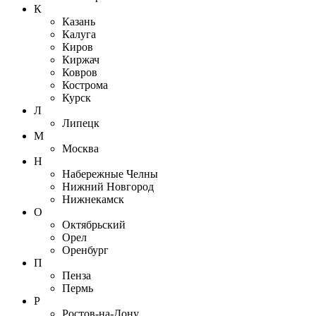
К
Казань
Калуга
Киров
Киржач
Ковров
Кострома
Курск
Л
Липецк
М
Москва
Н
Набережные Челны
Нижний Новгород
Нижнекамск
О
Октябрьский
Орел
Оренбург
П
Пенза
Пермь
Р
Ростов-на-Дону