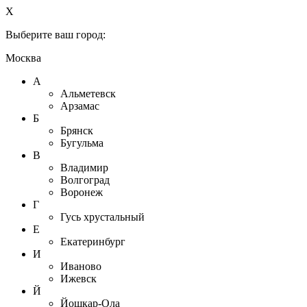
X
Выберите ваш город:
Москва
А
Альметевск
Арзамас
Б
Брянск
Бугульма
В
Владимир
Волгоград
Воронеж
Г
Гусь хрустальный
Е
Екатеринбург
И
Иваново
Ижевск
Й
Йошкар-Ола