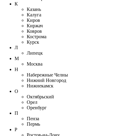
К
Казань
Калуга
Киров
Киржач
Ковров
Кострома
Курск
Л
Липецк
М
Москва
Н
Набережные Челны
Нижний Новгород
Нижнекамск
О
Октябрьский
Орел
Оренбург
П
Пенза
Пермь
Р
Ростов-на-Дону