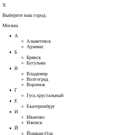
X
Выберите ваш город:
Москва
А
Альметевск
Арзамас
Б
Брянск
Бугульма
В
Владимир
Волгоград
Воронеж
Г
Гусь хрустальный
Е
Екатеринбург
И
Иваново
Ижевск
Й
Йошкар-Ола