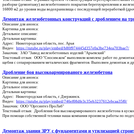
разборке (демонтажу) железобетонного покрытия берегоукрепления и железо
16800 м2 до уровня воды водохранилища с последующей переработкой (дроб
Демонтаж железобетонных конструкций с дроблением на т
Описание для анонса:
Картинка для анонса:
Детальное описание:
Детальная картинка:
Адрес: Нижегородская область, пос. Арья
Видео:
https://rutube.ru/play/embed/b80f974445d357e0a3be734ea703bae7/
Заказчик: ЗАО "Завод железобетонных изделий "Арьевский"
Текстовый отзыв: ООО "Сносим.ком" выполнили комплекс работ по демонта
щебня с сепарированием металических фрагментов. Выполнен демонтаж и др
Дробление боя высокоармированого железобетона
Описание для анонса:
Картинка для анонса:
Детальное описание:
Детальная картинка:
Адрес: Нижегородская область, г. Дзержинск.
Видео:
https://rutube.ru/play/embed/746ef08dfe3c35eb3237612ebcaa35f0/
Заказчик: ООО "Оргсинтез ПроЛаб"
Текстовый отзыв: Дробления боя высокоармированого железобетона в куско
При помощи собственной техники наша компания произвела работы по подго
Демонтаж здания ЗРУ с фундаментами и утилизацией стро