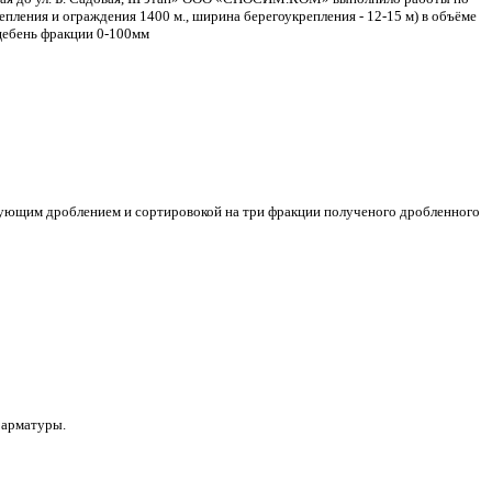
ления и ограждения 1400 м., ширина берегоукрепления - 12-15 м) в объёме
щебень фракции 0-100мм
дующим дроблением и сортировокой на три фракции полученого дробленного
 арматуры.