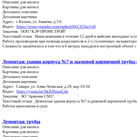
Описание для анонса:
Картинка для анонса:
Детальное описание:
Детальная картинка:
Адрес: г. Казань, ул. Закиева, д.2А
Видео:
https://www.youtube.com/embed/QcCS7dw1jt0
Заказчик: ООО "КЭР-ПРОМСТРОЙ"
Текстовый отзыв: Наша компания в течение 12 дней в майские выходные ос
Работу производили при помощи разрушителя и 2-х гусеничных экскаваторо
Сложность заключалось в том что в 6 метрах находился построеный объект с
Демонтаж здания корпуса №7 и дымовой кирпичной трубы 
Описание для анонса:
Картинка для анонса:
Детальное описание:
Детальная картинка:
Адрес: Самара, ул. Алма-Атинская, д.29, кор.33/34
Видео:
https://youtu.be/SkJU0xzqCdg
Заказчик: АО "Арконик СМЗ"
Текстовый отзыв: Демонтаж здания корпуса №7 и дымовой кирпичной трубы
Работы выполнены в срок.
Демонтаж трубы
Описание для анонса:
Картинка для анонса:
Детальное описание: