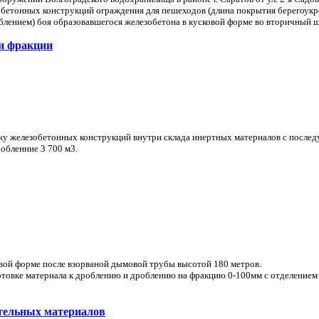
бетонных конструкций ограждения для пешеходов (длина покрытия берегоукреп
лением) боя образовавшегося железобетона в кусковой форме во вторичный 
ри фракции
жу железобетонных конструкций внутри склада инертных материалов с после
обленние 3 700 м3.
вой форме после взорваной дымовой трубы высотой 180 метров.
товке материала к дроблению и дроблению на фракцию 0-100мм с отделением
ительных материалов