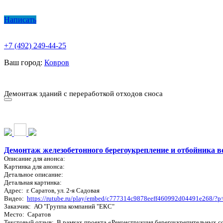
Написать
+7 (492) 249-44-25
Ваш город:
Ковров
О КОМПАНИИ
ПАРК ТЕХНИКИ
НАШИ УСЛУГИ ▾
Ц
Демонтаж зданий с переработкой отходов сноса
О КОМПАНИИ
ПАРК ТЕХНИКИ
НАШИ УСЛУГИ ▾
Ц
Демонтаж железобетонного берегоукрепление и отбойника в
Описание для анонса:
Картинка для анонса:
Детальное описание:
Детальная картинка:
Адрес: г. Саратов, ул. 2-я Садовая
Видео:
https://rutube.ru/play/embed/c777314c9878eeff460992d04491e268
Заказчик: АО "Группа компаний "ЕКС"
Место: Саратов
Текстовый отзыв: В рамках проекта «Реконструкция берегоукрепительных со