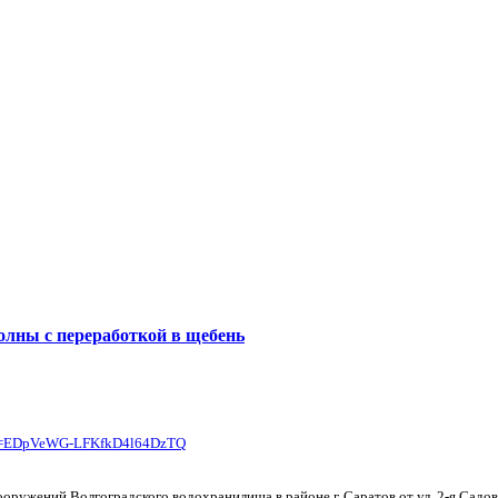
ЕНЫ
ВЫПОЛНЕННЫЕ РАБОТЫ
КОНТАКТЫ
ОТЗЫВЫ КЛИЕНТОВ
ЕНЫ
ВЫПОЛНЕННЫЕ РАБОТЫ
КОНТАКТЫ
ОТЗЫВЫ КЛИЕНТОВ
олны с переработкой в щебень
/?p=EDpVeWG-LFKfkD4l64DzTQ
оружений Волгоградского водохранилища в районе г. Саратов от ул. 2-я Сад