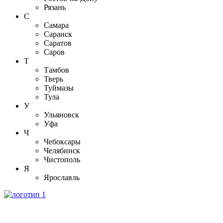
Рязань
С
Самара
Саранск
Саратов
Саров
Т
Тамбов
Тверь
Туймазы
Тула
У
Ульяновск
Уфа
Ч
Чебоксары
Челябинск
Чистополь
Я
Ярославль