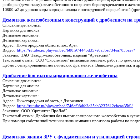
разборке (демонтажу) железобетонного покрытия берегоукрепления и железо
16800 м2 до уровня воды водохранилища с последующей переработкой (дроб
Демонтаж железобетонных конструкций с дроблением на т
Описание для анонса:
Картинка для анонса:
Детальное описание:
Детальная картинка:
Адрес: Нижегородская область, пос. Арья
Видео:
https://rutube.ru/play/embed/b80f974445d357e0a3be734ea703bae7/
Заказчик: ЗАО "Завод железобетонных изделий "Арьевский"
Текстовый отзыв: ООО "Сносим.ком" выполнили комплекс работ по демонта
щебня с сепарированием металических фрагментов. Выполнен демонтаж и др
Дробление боя высокоармированого железобетона
Описание для анонса:
Картинка для анонса:
Детальное описание:
Детальная картинка:
Адрес: Нижегородская область, г. Дзержинск.
Видео:
https://rutube.ru/play/embed/746ef08dfe3c35eb3237612ebcaa35f0/
Заказчик: ООО "Оргсинтез ПроЛаб"
Текстовый отзыв: Дробления боя высокоармированого железобетона в куско
При помощи собственной техники наша компания произвела работы по подго
Демонтаж здания ЗРУ с фундаментами и утилизацией стро