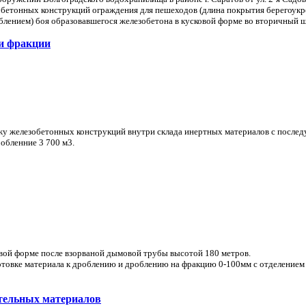
бетонных конструкций ограждения для пешеходов (длина покрытия берегоукреп
лением) боя образовавшегося железобетона в кусковой форме во вторичный 
ри фракции
жу железобетонных конструкций внутри склада инертных материалов с после
обленние 3 700 м3.
вой форме после взорваной дымовой трубы высотой 180 метров.
товке материала к дроблению и дроблению на фракцию 0-100мм с отделением
ительных материалов