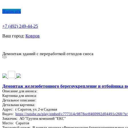
Написать
+7 (492) 249-44-25
Ваш город:
Ковров
О КОМПАНИИ
ПАРК ТЕХНИКИ
НАШИ УСЛУГИ ▾
Ц
Демонтаж зданий с переработкой отходов сноса
О КОМПАНИИ
ПАРК ТЕХНИКИ
НАШИ УСЛУГИ ▾
Ц
Демонтаж железобетонного берегоукрепление и отбойника в
Описание для анонса:
Картинка для анонса:
Детальное описание:
Детальная картинка:
Адрес: г. Саратов, ул. 2-я Садовая
Видео:
https://rutube.ru/play/embed/c777314c9878eeff460992d04491e268
Заказчик: АО "Группа компаний "ЕКС"
Место: Саратов
Текстовый отзыв: В рамках проекта «Реконструкция берегоукрепительных со