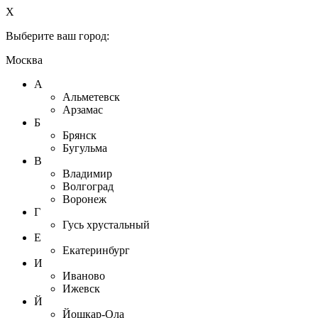
X
Выберите ваш город:
Москва
А
Альметевск
Арзамас
Б
Брянск
Бугульма
В
Владимир
Волгоград
Воронеж
Г
Гусь хрустальный
Е
Екатеринбург
И
Иваново
Ижевск
Й
Йошкар-Ола