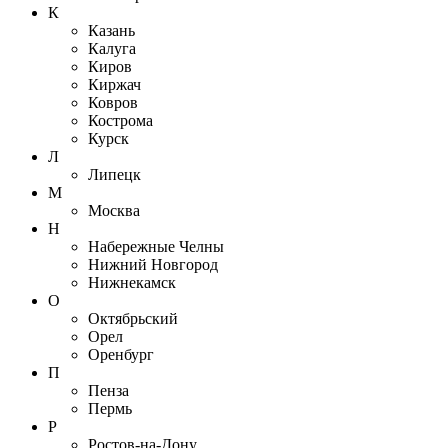
К
Казань
Калуга
Киров
Киржач
Ковров
Кострома
Курск
Л
Липецк
М
Москва
Н
Набережные Челны
Нижний Новгород
Нижнекамск
О
Октябрьский
Орел
Оренбург
П
Пенза
Пермь
Р
Ростов-на-Дону