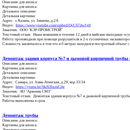
Описание для анонса:
Картинка для анонса:
Детальное описание:
Детальная картинка:
Адрес: г. Казань, ул. Закиева, д.2А
Видео:
https://www.youtube.com/embed/QcCS7dw1jt0
Заказчик: ООО "КЭР-ПРОМСТРОЙ"
Текстовый отзыв: Наша компания в течение 12 дней в майские выходные ос
Работу производили при помощи разрушителя и 2-х гусеничных экскаваторо
Сложность заключалось в том что в 6 метрах находился построеный объект с
Демонтаж здания корпуса №7 и дымовой кирпичной трубы 
Описание для анонса:
Картинка для анонса:
Детальное описание:
Детальная картинка:
Адрес: Самара, ул. Алма-Атинская, д.29, кор.33/34
Видео:
https://youtu.be/SkJU0xzqCdg
Заказчик: АО "Арконик СМЗ"
Текстовый отзыв: Демонтаж здания корпуса №7 и дымовой кирпичной трубы
Работы выполнены в срок.
Демонтаж трубы
Описание для анонса:
Картинка для анонса:
Детальное описание: