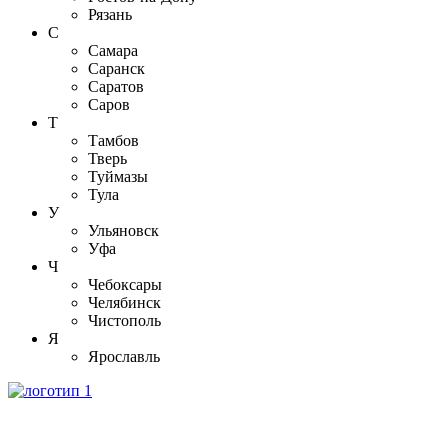
Рязань
С
Самара
Саранск
Саратов
Саров
Т
Тамбов
Тверь
Туймазы
Тула
У
Ульяновск
Уфа
Ч
Чебоксары
Челябинск
Чистополь
Я
Ярославль