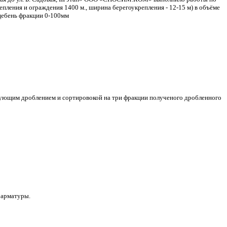
ления и ограждения 1400 м., ширина берегоукрепления - 12-15 м) в объёме
щебень фракции 0-100мм
дующим дроблением и сортировокой на три фракции полученого дробленного
 арматуры.