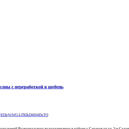
ЕНЫ
ВЫПОЛНЕННЫЕ РАБОТЫ
КОНТАКТЫ
ОТЗЫВЫ КЛИЕНТОВ
ЕНЫ
ВЫПОЛНЕННЫЕ РАБОТЫ
КОНТАКТЫ
ОТЗЫВЫ КЛИЕНТОВ
олны с переработкой в щебень
/?p=EDpVeWG-LFKfkD4l64DzTQ
оружений Волгоградского водохранилища в районе г. Саратов от ул. 2-я Сад